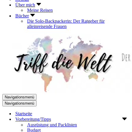
Über mich
Meine Reisen
Bücher
Die Solo-Backpackerin: Der Ratgeber für
alleinreisende Frauen
Navigationsmenü
Navigationsmenü
Startseite
Vorbereitung/Tipps
Ausrüstung und Packlisten
Budget