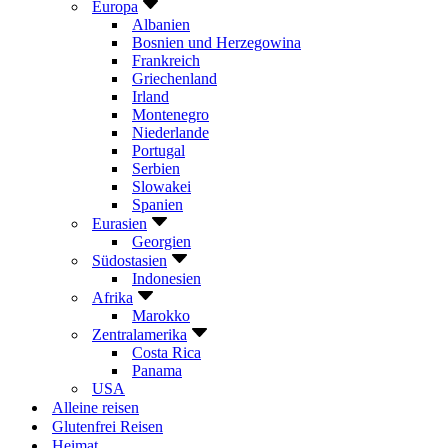
Europa
Albanien
Bosnien und Herzegowina
Frankreich
Griechenland
Irland
Montenegro
Niederlande
Portugal
Serbien
Slowakei
Spanien
Eurasien
Georgien
Südostasien
Indonesien
Afrika
Marokko
Zentralamerika
Costa Rica
Panama
USA
Alleine reisen
Glutenfrei Reisen
Heimat