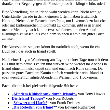
draußen der Regen gegen die Fenster prasselt – klingt schön, oder?
Eine Vorstellung, die in Irland wahr werden kann. Nicht wenige
Unterkünfte, gerade in den kleineren Orten, haben tatsächlich
Kamine. Neben dem Besuch eines Pubs, um Livemusik zu lauschen
oder mit Einheimischen in Kontakt zu kommen, gibt es in Irland
meiner Meinung nach kaum etwas schöneres, um den Abend
ausklingen zu lassen, als vor einem solchen Kamin ein gutes Buch
zu lesen.
Die Atmosphäre steigern könnt ihr natürlich noch, wenn ihr ein
Buch lest, das auch in Irland spielt.
Nach einer langen Wanderung am Tag oder einer Tagestour mit dem
Bus und dem oftmals kalten und starken Wind werdet ihr Abends in
Irland ohnehin meist kaputt sein und euch nach Ruhe sehnen. Da
passt ein gutes Buch am Kamin einfach wunderbar rein. Irland ist
eben geeignet für ruhige Abende im Warmen und Trockenem.
Packe dir doch beispielsweise folgende Bücher ein:
„
Mit dem Kühlschrank durch Irland*
„
von Tony Hawks
Die Irland-Trilogie*
von Nora Roberts
„
Schwert und Harfe*
“ von Frank Delaney
„
Die Rebellen von Irland*
“ von Edward Rutherford