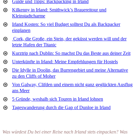
Guide und Tipps: Backpacking in Irland
Kilkenny in Irland: Smithwick’s Brauereitour und
Kleinstadtcharme
Irland Kosten: So viel Budget solltest Du als Backpacker
einplanen
Cork, die Große, ein Stein, der geküsst werden will und der
letzte Hafen der Titanic
Kurztrip nach Dublin: So machst Du das Beste aus deiner Zeit
Unterkünfte in Irland: Meine Empfehlungen für Hostels
Die Idylle in Doolin, das Burrengebiet und meine Alternative
zu den Cliffs of Moher
Von Galway, Clifden und einem nicht ganz geglückten Ausflug
ans Meer
5 Gründe, weshalb sich Touren in Irland lohnen
Tageswanderung durch die Gap of Dunloe in Irland
Was würdest Du bei einer Reise nach Irland stets einpacken? Was