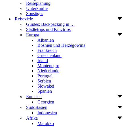
Reiseplanung
Unterkünfte
Sonstiges
Reiseziele
Guides: Backpacking in …
Städtetrips und Kurztrips
Europa
Albanien
Bosnien und Herzegowina
Frankreich
Griechenland
Irland
Montenegro
Niederlande
Portugal
Serbien
Slowakei
Spanien
Eurasien
Georgien
Südostasien
Indonesien
Afrika
Marokko