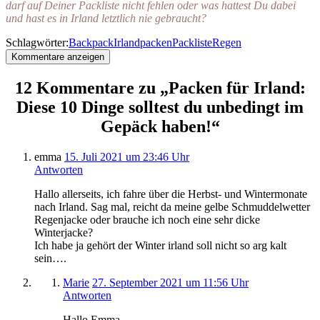
darf auf Deiner Packliste nicht fehlen oder was hattest Du dabei
und hast es in Irland letztlich nie gebraucht?
Schlagwörter:
Backpack
Irland
packen
Packliste
Regen
Kommentare anzeigen
12 Kommentare zu „Packen für Irland:
Diese 10 Dinge solltest du unbedingt im
Gepäck haben!“
emma
15. Juli 2021 um 23:46 Uhr
Antworten
Hallo allerseits, ich fahre über die Herbst- und Wintermonate
nach Irland. Sag mal, reicht da meine gelbe Schmuddelwetter
Regenjacke oder brauche ich noch eine sehr dicke
Winterjacke?
Ich habe ja gehört der Winter irland soll nicht so arg kalt
sein….
Marie
27. September 2021 um 11:56 Uhr
Antworten
Hallo Emma,