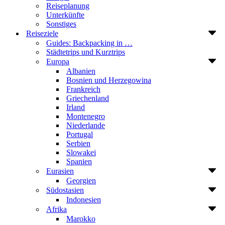
Reiseplanung
Unterkünfte
Sonstiges
Reiseziele
Guides: Backpacking in …
Städtetrips und Kurztrips
Europa
Albanien
Bosnien und Herzegowina
Frankreich
Griechenland
Irland
Montenegro
Niederlande
Portugal
Serbien
Slowakei
Spanien
Eurasien
Georgien
Südostasien
Indonesien
Afrika
Marokko