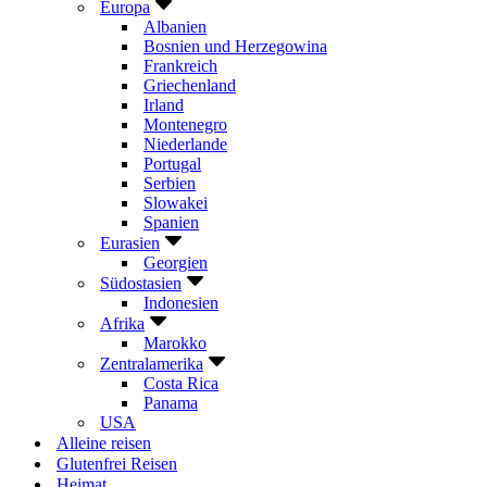
Europa
Albanien
Bosnien und Herzegowina
Frankreich
Griechenland
Irland
Montenegro
Niederlande
Portugal
Serbien
Slowakei
Spanien
Eurasien
Georgien
Südostasien
Indonesien
Afrika
Marokko
Zentralamerika
Costa Rica
Panama
USA
Alleine reisen
Glutenfrei Reisen
Heimat