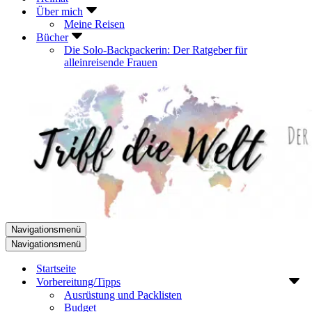
Über mich
Meine Reisen
Bücher
Die Solo-Backpackerin: Der Ratgeber für
alleinreisende Frauen
Navigationsmenü
Navigationsmenü
Startseite
Vorbereitung/Tipps
Ausrüstung und Packlisten
Budget