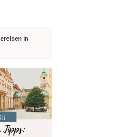
tereisen
in