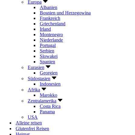
Europa
Albanien
Bosnien und Herzegowina
Frankreich
Griechenland
Irland
Montenegro
Niederlande
Portugal
Serbien
Slowakei
Spanien
Eurasien
Georgien
Südostasien
Indonesien
Afrika
Marokko
Zentralamerika
Costa Rica
Panama
USA
Alleine reisen
Glutenfrei Reisen
Heimat