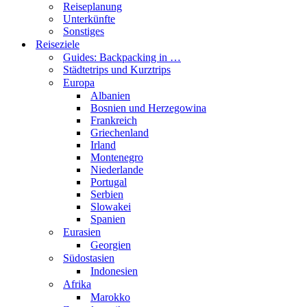
Reiseplanung
Unterkünfte
Sonstiges
Reiseziele
Guides: Backpacking in …
Städtetrips und Kurztrips
Europa
Albanien
Bosnien und Herzegowina
Frankreich
Griechenland
Irland
Montenegro
Niederlande
Portugal
Serbien
Slowakei
Spanien
Eurasien
Georgien
Südostasien
Indonesien
Afrika
Marokko